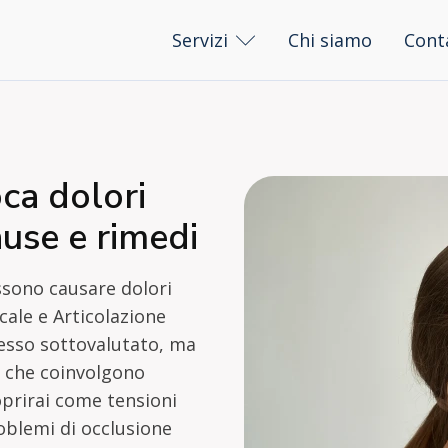
Servizi
Chi siamo
Cont
ca dolori
ause e rimedi
ssono causare dolori
cale e Articolazione
sso sottovalutato, ma
i che coinvolgono
oprirai come tensioni
oblemi di occlusione